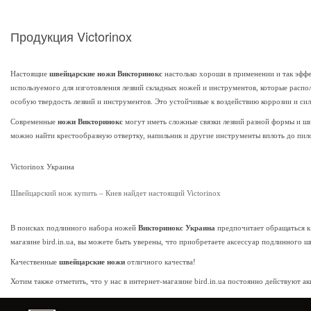
Продукция Victorinox
Настоящие
швейцарские ножи Викторинокс
настолько хороши в применении и так эфф
используемого для изготовления лезвий складных ножей и инструментов, которые распол
особую твердость лезвий и инструментов. Это устойчивые к воздействию коррозии и си
Современные
ножи Викторинокс
могут иметь сложные связки лезвий разной формы и ши
можно найти крестообразную отвертку, напильник и другие инструменты вплоть до пило
Victorinox Украина
Швейцарский нож купить – Киев найдет настоящий Victorinox
В поисках подлинного набора ножей
Викторинокс Украина
предпочитает обращаться к
магазине bird.in.ua, вы можете быть уверены, что приобретаете аксессуар подлинного 
Качественные
швейцарские ножи
отличного качества!
Хотим также отметить, что у нас в интернет-магазине bird.in.ua постоянно действуют 