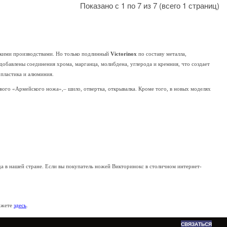
Показано с 1 по 7 из 7 (всего 1 страниц)
скими производствами. Но только подлинный
Victorinox
по составу металла,
 добавлены соединения хрома, марганца, молибдена, углерода и кремния, что создает
 пластика и алюминия.
ого «Армейского ножа»,– шило, отвертка, открывалка. Кроме того, в новых моделях
 в нашей стране. Если вы покупатель ножей Викторинокс в столичном интернет-
можете
здесь
.
СВЯЗАТЬСЯ