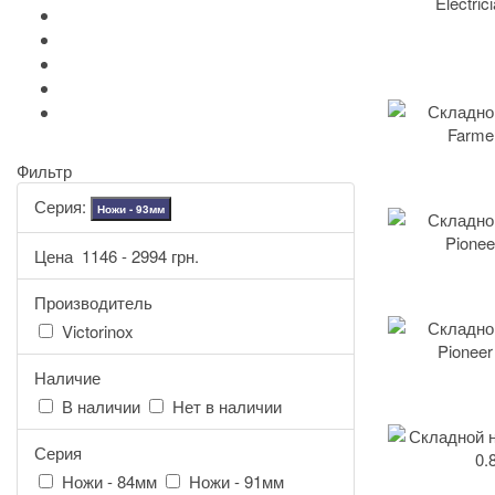
+
-
Серебряные иконы Leader
Портмоне Cross
Ручки Pierre Cardin
Шахматы и Нарды Manopoulos
Оловянная посуда Artina SKS
Фильтр
Серия:
Ножи - 93мм
Цена
1146
-
2994
грн.
Производитель
Victorinox
Наличие
В наличии
Нет в наличии
Серия
Ножи - 84мм
Ножи - 91мм