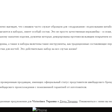
ектно выглядят, что слишком часто служат образцом для «подражания» подпольными китай
агаются в наборах, имеет особый состав. Это не просто качественная нержавейка – в сплав
льному нажатию изделия, рукоятки которых декорированы противоскользящим покрытием из
рины, а также в наборы включены такие инструменты, как традиционные составляющие перв
чки для ногтей. Это действительно набор на все случаи жизни!
 проверенным продавцам, имеющих официальный статус представителя швейцарского бренда
швейцарского происхождения с пожизненной гарантией от изготовителя.
акционные предложения для
Victorinox Украина
и
Zippo Украина
. Ознакомиться с ними вы 