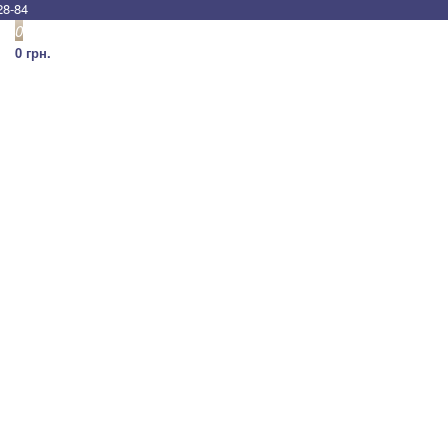
28-84
0
0 грн.