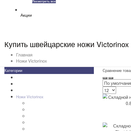
Посмотреть все
Акции
Купить швейцарские ножи Victorinox
Главная
Ножи Victorinox
Категории
Сравнение това
Все товары
+
-
Zippo
Золотая коллекция Golden
+
-
Ножи Victorinox
Складные Ножи
Наборы, SWISSCARD
Мультитулы
Кухонные ножи
Аксессуары для ножей