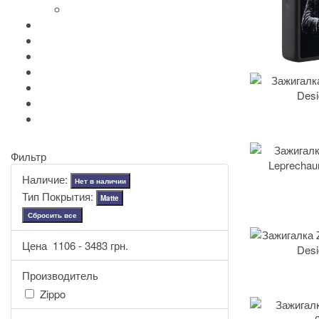
+
-
Аксессуары Zippo
Золотая коллекция Golden
+
-
Ножи Victorinox
+
-
Серебряные иконы Leader
Портмоне Cross
Ручки Pierre Cardin
Шахматы и Нарды Manopoulos
Оловянная посуда Artina SKS
Фильтр
Наличие:
Нет в наличии
Тип Покрытия:
Matte
Сбросить все
Цена
1106
-
3483
грн.
Производитель
Zippo