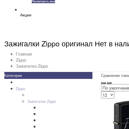
Посмотреть все
Акции
Зажигалки Zippo оригинал Нет в нал
Главная
Zippo
Зажигалки Zippo
Категории
Сравнение това
Все товары
+
-
Zippo
+
-
Дизайн Зажигалок
+
-
Зажигалки Zippo
Zippo Classic
Zippo Armor
Zippo Slim
Zippo Replica/Vintage