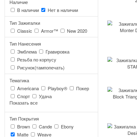
Наличие
В наличии
Нет в наличии
Тип Зажигалки
Classic
Armor™
New 2020
Тип Нанесения
Эмблема
Гравировка
Резьба по корпусу
Рисунок(тампопечать)
Тематика
Americana
Playboy®
Покер
Спорт
Удача
Показать все
Тип Покрытия
Brown
Cande
Ebony
Matte
Weave