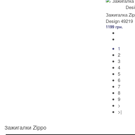
Зажигалка Zip
Design 49219
1199 грн.
1
2
3
4
5
6
7
8
9
>
>|
Зажигалки Zippo