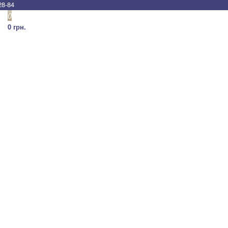
28-84
0
0 грн.