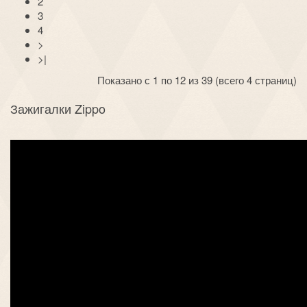
2
3
4
>
>|
Показано с 1 по 12 из 39 (всего 4 страниц)
Зажигалки Zippo