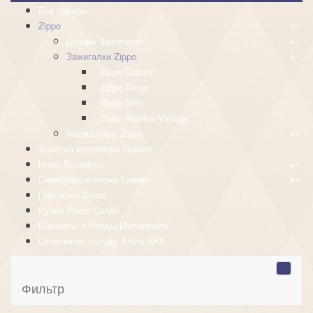
Все товары
+
-
Zippo
+
-
Дизайн Зажигалок
+
-
Зажигалки Zippo
Zippo Classic
Zippo Armor
Zippo Slim
Zippo Replica/Vintage
+
-
Аксессуары Zippo
Золотая коллекция Golden
+
-
Ножи Victorinox
+
-
Серебряные иконы Leader
Портмоне Cross
Ручки Pierre Cardin
Шахматы и Нарды Manopoulos
Оловянная посуда Artina SKS
Фильтр