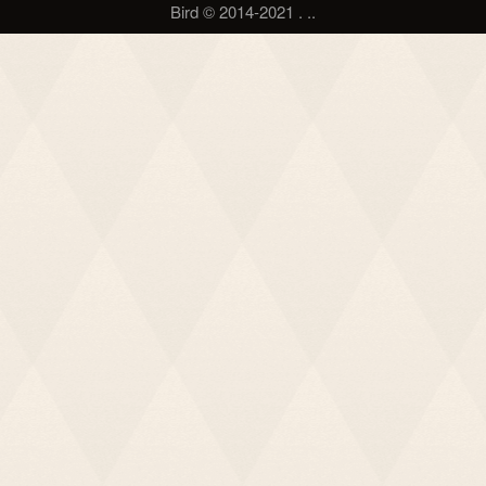
Bird © 2014-2021
.
.
.