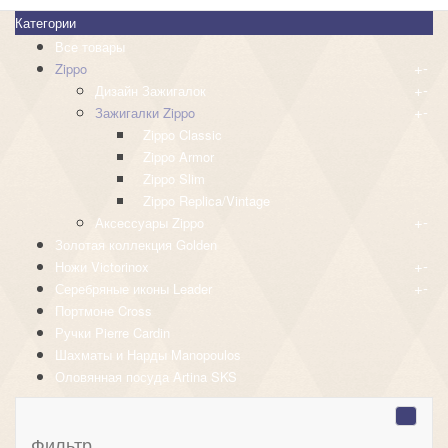
Категории
Все товары
+
-
Zippo
+
-
Дизайн Зажигалок
+
-
Зажигалки Zippo
Zippo Classic
Zippo Armor
Zippo Slim
Zippo Replica/Vintage
+
-
Аксессуары Zippo
Золотая коллекция Golden
+
-
Ножи Victorinox
+
-
Серебряные иконы Leader
Портмоне Cross
Ручки Pierre Cardin
Шахматы и Нарды Manopoulos
Оловянная посуда Artina SKS
Фильтр