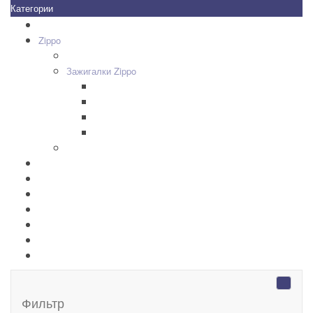
Категории
Все товары
+
-
Zippo
+
-
Дизайн Зажигалок
+
-
Зажигалки Zippo
Zippo Classic
Zippo Armor
Zippo Slim
Zippo Replica/Vintage
+
-
Аксессуары Zippo
Золотая коллекция Golden
+
-
Ножи Victorinox
+
-
Серебряные иконы Leader
Портмоне Cross
Ручки Pierre Cardin
Шахматы и Нарды Manopoulos
Оловянная посуда Artina SKS
Фильтр