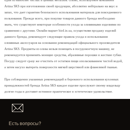
один из наиболее чистых и ценных металлов. Олово, используемое компанией
Artina SKS при изготовлении своей продукции, абсолютно нейтрально на вкус и
запах, что дает гарантию безопасного использования материала для повседневного
пользования. Прежде всего, при покупке товаров данного бренда необходимо
знать, что существуют некоторые особенности ухода за оловянными изделиями по
сравнению с другими. Онлайн-маркет bird.in.ua, осуществляя продажу изделий
данного бренда, рекомендует следующие правила ухода и использования
оловянных аксессуаров на основании рекомендаций официального производителя
Artina SKS. Предметы из олова нельзя помещать в посудомоечную машину, не
рекомендуется применять моющие средства, абразивные порошки и жесткие губки.
Посуду следует сразу же очистить от остатков пищи ополаскиванием чистой водой,
а затем насухо вытереть поверхности мягкой шерстяной или фланелевой тканью.
При соблюдении указанных рекомендаций и бережного использования кухонных
принадлежностей бренда Artina SKS каждое изделие прослужит своему владельцу
долгие годы и доставит истинное практическое и эстетическое удовольствие.
Есть вопросы?