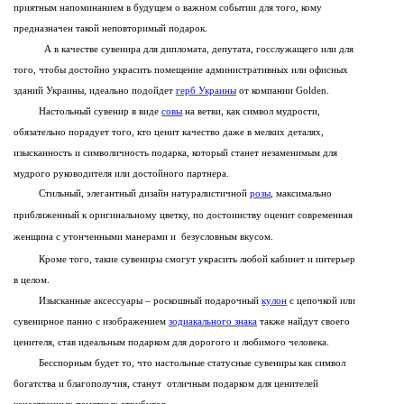
приятным напоминанием в будущем о важном событии для того, кому
предназначен такой неповторимый подарок.
А в качестве сувенира для дипломата, депутата, госслужащего или для
того, чтобы достойно украсить помещение административных или офисных
зданий Украины, идеально подойдет
герб Украины
от компании Golden.
Настольный сувенир в виде
совы
на ветви, как символ мудрости,
обязательно порадует того, кто ценит качество даже в мелких деталях,
изысканность и символичность подарка, который станет незаменимым для
мудрого руководителя или достойного партнера.
Стильный, элегантный дизайн натуралистичной
розы
, максимально
приближенный к оригинальному цветку, по достоинству оценит современная
женщина с утонченными манерами и безусловным вкусом.
Кроме того, такие сувениры смогут украсить любой кабинет и интерьер
в целом.
Изысканные аксессуары – роскошный подарочный
кулон
с цепочкой или
с
увенирное панно с изображением
зодиакального знака
также найдут своего
ценителя, став
идеальным подарком для дорогого и любимого человека.
Бесспорным будет то, что настольные статусные сувениры как символ
богатства и благополучия, станут отличным подарком для ценителей