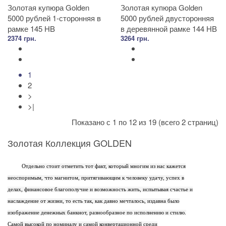
Золотая купюра Golden
Золотая купюра Golden
5000 рублей 1-сторонняя в
5000 рублей двусторонняя
рамке 145 HB
в деревянной рамке 144 HB
2374 грн.
3264 грн.
1
2
>
>|
Показано с 1 по 12 из 19 (всего 2 страниц)
Золотая Коллекция GOLDEN
Отдельно стоит отметить тот факт, который многим из нас кажется
неоспоримым, что магнитом, притягивающим к человеку удачу, успех в
делах, финансовое благополучие и возможность жить, испытывая счастье и
наслаждение от жизни, то есть так, как давно мечталось, издавна было
изображение денежных банкнот, разнообразное по исполнению и стилю.
Самой высокой по номиналу и самой конвертационной среди