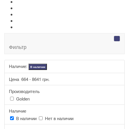
+
-
Серебряные иконы Leader
Портмоне Cross
Ручки Pierre Cardin
Шахматы и Нарды Manopoulos
Оловянная посуда Artina SKS
Фильтр
Наличие:
В наличии
Цена
664
-
8641
грн.
Производитель
Golden
Наличие
В наличии
Нет в наличии