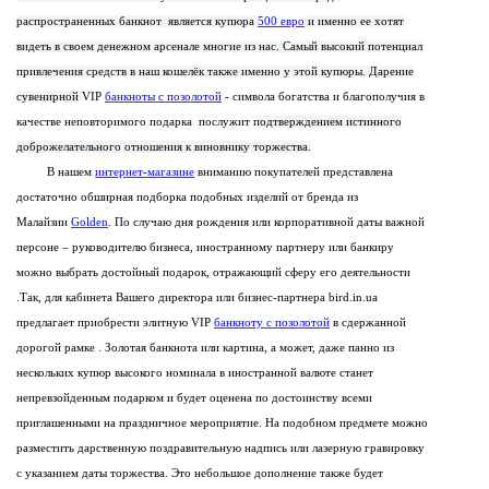
распространенных банкнот является купюра
500 евро
и именно ее хотят
видеть в своем денежном арсенале многие из нас. Самый высокий потенциал
привлечения средств в наш кошелёк также именно у этой купюры. Дарение
сувенирной
VIP
банкноты с позолотой
-
символа богатства и благополучия
в
качестве
неповторимого подарка послужит п
одтверждением истинного
доброжелательного отношения к виновнику торжества.
В нашем
интернет-магазине
вниманию покупателей представлена
достаточно обширная подборка подобных изделий от бренда из
Малайзии
Golden
. По случаю дня рождения или корпоративной даты важной
персоне – руководителю бизнеса, иностранному партнеру или банкиру
можно выбрать достойный подарок, отражающий сферу его деятельности
.Так, для кабинета Вашего директора или бизнес-партнера bird.in.ua
предлагает приобрести элитную
VIP
банкноту с позолотой
в сдержанной
дорогой рамке . Золотая банкнота или картина, а может, даже панно из
нескольких купюр высокого номинала в иностранной валюте станет
непревзойденным подарком и будет оценена по достоинству всеми
приглашенными на праздничное мероприятие. На подобном предмете можно
разместить дарственную поздравительную надпись или лазерную гравировку
с указанием даты торжества. Это небольшое дополнение также будет