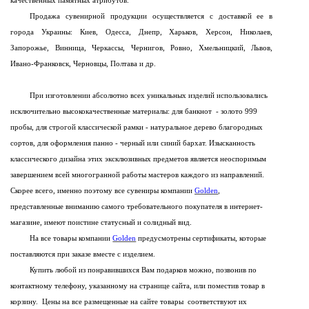
качественных памятных атрибутов.
Продажа сувенирной продукции осуществляется с доставкой ее в
города Украины: Киев, Одесса, Днепр, Харьков, Херсон, Николаев,
Запорожье, Винница, Черкассы, Чернигов, Ровно, Хмельницкий, Львов,
Ивано-Франковск, Черновцы, Полтава и др.
При изготовлении абсолютно всех уникальных изделий использовались
исключительно высококачественные материалы: для банкнот - золото 999
пробы, для строгой классической рамки - натуральное дерево благородных
сортов, для оформления панно - черный или синий бархат. И
зысканность
классического дизайна этих эксклюзивных предметов является неоспоримым
завершением всей многогранной работы мастеров каждого из направлений.
Скорее всего, именно поэтому в
се сувениры
компании
Golden
,
представленные вниманию самого требовательного покупателя в интернет-
магазине, имеют поистине статусный и солидный вид.
На все товары компании
Golden
предусмотрены сертификаты, которые
поставляются при заказе вместе с изделием.
Купить любой из понравившихся Вам подарков можно, позвонив по
контактному телефону, указанному на странице сайта, или поместив товар в
корзину. Цены на все размещенные на сайте товары соответствуют их