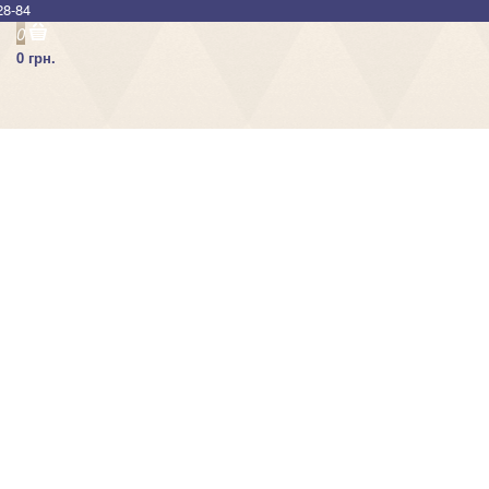
28-84
0
0 грн.