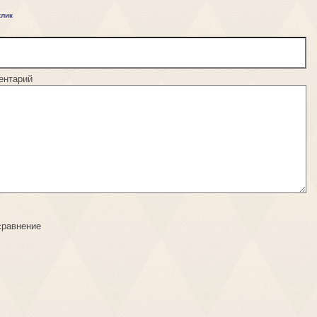
клик
ентарий
сравнение