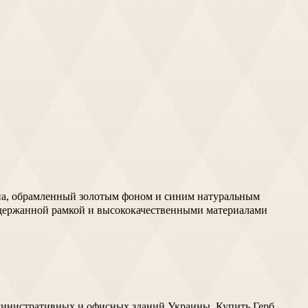
на, обрамленный золотым фоном и синим натуральным
 сдержанной рамкой и высококачественными материалами
административных и офисных зданий Украины. Купить Герб