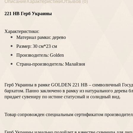
Описание
Характеристики
Отзывов (0)
221 HB Герб Украины
Характеристики:
Материал рамки: дерево
Размер: 30 см*23 см
Производитель: Golden
Страна-производитель: Малайзия
Герб Украины в рамке GOLDEN 221 HB – символичный Государ
бархатом. Панно заключено в рамку из натурального дерева 
придает сувениру по истине статусный и солидный вид.
Товар сопровожден специальным сертификатом производител
Герб Украины идеально подойдет в качестве сувенира для ди