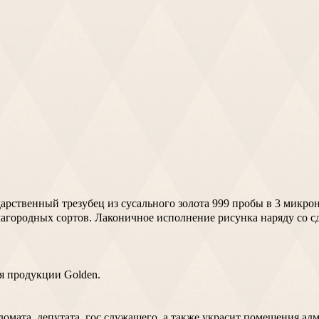
ственный трезубец из сусального золота 999 пробы в 3 микро
благородных сортов. Лаконичное исполнение рисунка наряду со
я продукции Golden.
пломата, депутата, гос.служащего, а также украсит помещения 