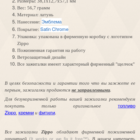
Размеры:
38,1x12,7x57,1 мм
Вес: 56,7 грамм
Материал:
латунь
Эмблема
Нанесение:
Satin Chrome
Покрытие:
Упаковка:
упакована в фирменную коробку с логотипом
Zippo
Пожизненная гарантия на работу
Ветрозащитный дизайн
Все зажигалки имеют характерный фирменный "щелчок"
В целях безопасности и гарантии того
что вы
зажжете
ее
первым
, зажигалки продаются
не заправленными
.
Для безукоризненной работы вашей зажигалки рекомендуем
топливо
покупать только оригинальное
Zippo
кремни
фитили
,
и
.
Все зажигалки
Zippo
обладают
фирменной
пожизненной
гарантией
(It works or we fix it free™)
. В нашем интернет-