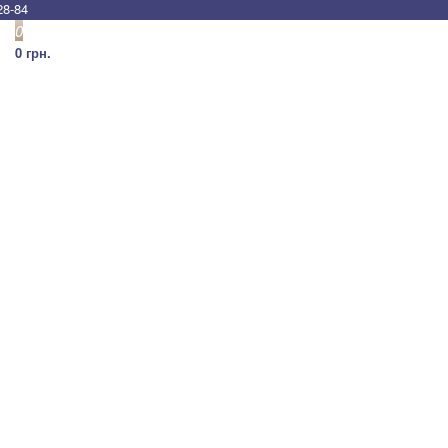
28-84
0
0 грн.