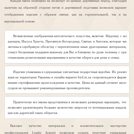
Каждая икона помещена на мольберт из ценных деревянных пород, благодаря
наличию на обратной стороне петли и деревянной подставки возможен вариант
отображения изделия с образом святых как на горизонтальной, так и на
вертикальной основе.
Великолепные изображения католического искусства, включая  Мадонну с мл
аденцем, Иисуса Христа, Пресвятую Богородицу, Святых и Ангелов, которые зак
лючены в серебряную оболочку с переплетением иных драгоценных материалов, 
станут бесценным подарком важному для
 Вас и близкому по душе человеку с хри
стианскими религиозными верованиями в качестве оберега для дома и семьи. 
Изделия упакованы в сдержанные элегантные подарочные коробки. Их реализ
ация на территории Украины в онлайн-маркете bird.in.ua сопровождается фирме
нными сертификатами происхождения и качества. Цены на данный сегмент аксес
суаров не превышают рекомендованные производителем.
Практически все иконы представлены в нескольких размерных вариациях, что 
позволяет удовлетворять большее количество запросов от потенциальных владель
цев или дарителей таких оберегов.
Высокое качество материалов и исключительное мастерство
профессионалов
Leader Argenti
позволили создать поистине уникальные