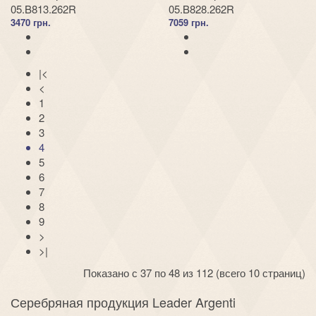
05.B813.262R
05.B828.262R
3470 грн.
7059 грн.
|<
<
1
2
3
4
5
6
7
8
9
>
>|
Показано с 37 по 48 из 112 (всего 10 страниц)
Серебряная продукция Leader Argenti