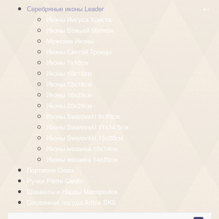
+
-
Серебряные иконы Leader
Иконы Иисуса Христа
Иконы Божьей Матери
Мужские Иконы
Иконы Святой Троицы
Иконы 7х10см
Иконы 10х15см
Иконы 13х18см
Иконы 16х23см
Иконы 20х28см
Иконы Swarovski 8х10см
Иконы Swarovski 11х14.5см
Иконы Swarovski 15х20см
Иконы мозаика 10х14см
Иконы мозаика 14х20см
Портмоне Cross
Ручки Pierre Cardin
Шахматы и Нарды Manopoulos
Оловянная посуда Artina SKS