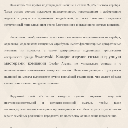
Показатель 925 пробы подтверждает наличие в сплаве 92,5% чистого серебра.
Такая основа состава исключает подверженность повреждениям и деформацию
изделия в результате временных воздействий, а также позволяет сохранить
естественный природный цвет этого благородного и священного металла в иконах.
Часть икон с изображением лика святых выполнены исключительно из серебра,
отдельные модели этих священных атрибутов имеют фрагментарные декоративные
элементы из позолоты, а также декорированы подлинными кристаллами
Swarovski. Каждое изделие создано вручную
австрийского бренда
мастерами компании
Leader Argenti
по уникальным эскизам и с
использованием многолетних авторских техник. Нанесение рельефного рисунка и
надписей на металл выполняется путем тончайшей гравировки, что делает образы
святых максимально натуралистичными.
Наружный слой абсолютно каждого изделия покрывают защитной
противоокислительной и антикоррозионной эмалью, чтобы такое
высокохудожественное ювелирное произведение можно было спустя годы возвести
в ранг семейных реликвий и передавать по наследству от поколения к поколению.