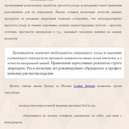
эксклюзивные религиозные атрибуты, простота ухода за которыми станет приятным
дополнением для их владельцев. Анализ отзывов касательно качества данных
продуктов от реальных владельцев позволил установить, что непосредственно
простота ухода за такими изделиями, помимо первоочередных качеств – красоты,
эстетики, прочности материалов и т.д., оказывает огромное влияние на оценку
продукта.
Производитель исключает необходимость специального ухода за изделиями 
и рекомендует периодически протирать поверхность иконы сухим текстилем, в ч
 Применение агрессивных реагентов строго 
астности натуральной замшей.
запрещено. Раз в несколько лет рекомендовано обращаться  к професс
ионалам для чистки изделия.
Купить святые иконы бренда из Италии
Leader Argenti
возможно двумя
способами:
·
посредством виртуальной витрины магазина
bird.in.ua;
·
обратившись по номеру телефона, указанному на сайте, для связи с
менеджером.