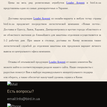
Цены на весь ряд религиозных атрибутов
Leader Argenti
в
bird.in.ua
представлены одни из самых демократичных в Украине.
Доставка продукции
Leader Argenti
из онлайн-маркета
в любую точку страны
bird.in.ua предлагает посредством логистической компании «Новая почта».
Доставка в Одессу, Львов, Харьков, Днепропетровск и прочие города областного и
не областного значения до ближайшего для заказчика отделения осуществляется за
1-2 рабочих дня. При заказе в столице, доставка по Киеву возможна также
логистической службой до отделения заказчика или предложен вариант личного
вывоза из центрального офиса компании.
Отзывы об итальянской продукции
Leader Argenti
от наших клиентов Вы
можете найти в соответствующем разделе нашего сайта. Наши специалисты с
радостью помогут Вам в выборе индивидуального концептуального подарка
или оберега, а также обеспечат наилучший уровень сервиса в Киеве.
Есть вопросы?
email:Info@bird.in.ua