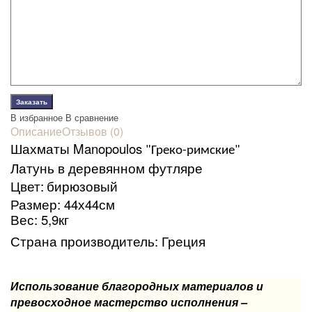
В избранное
В сравнение
Описание
Отзывов (0)
Шахматы Manopoulos
"Греко-римские"
Л
атунь в деревянном футляре
Ц
вет
:
бирюзовый
Размер:
44х44см
В
ес
:
5,9кг
Страна производитель:
Греция
Использование благородных материалов и
превосходное мастерство исполнения –