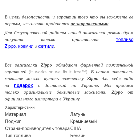
В целях безопасности и гарантии того
что вы
зажжете
ее
первым
, зажигалки продаются
не заправленными
.
Для безукоризненной работы вашей зажигалки рекомендуем
топливо
покупать только оригинальное
Zippo
кремни
фитили
,
и
.
Все зажигалки
Zippo
обладают
фирменной
пожизненной
гарантией
(It works or we fix it free™)
. В нашем интернет-
магазине можно купить зажигалку
Zippo
для себя либо
подарок
на
с доставкой по Украине. Мы продаем
только оригинальные бензиновые зажигалки
Zippo
от
официального импортера в Украину.
Характеристики
Материал
Латунь
Поджиг
Кремниевый
Страна-производитель товара
США
Тип топлива
Бензин