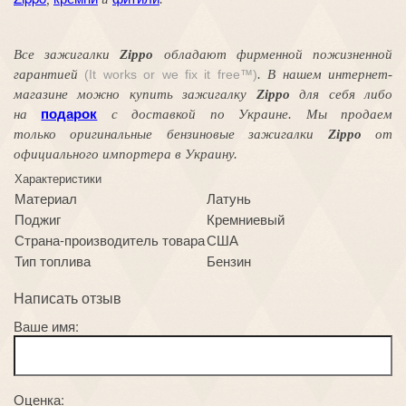
Все зажигалки
Zippo
обладают
фирменной
пожизненной
гарантией
(It works or we fix it free™)
. В нашем интернет-
магазине можно купить зажигалку
Zippo
для себя либо
подарок
на
с доставкой по Украине. Мы продаем
только оригинальные бензиновые зажигалки
Zippo
от
официального импортера в Украину.
Характеристики
Материал
Латунь
Поджиг
Кремниевый
Страна-производитель товара
США
Тип топлива
Бензин
Написать отзыв
Ваше имя:
Оценка: