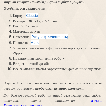
лицевой стороны нанесён рисунок сердца с узором.
Особенности зажигалки:
Classic
Корпус:
Размеры:
38,1x12,7x57,1 мм
Вес: 56,7 грамм
Материал: л
атунь
Рисунок(тампопечать)
Нанесение:
Matte
Покрытие:
Упаковка:
упакована в фирменную коробку с логотипом
Zippo
Пожизненная гарантия на работу
Ветрозащитный дизайн
Все зажигалки имеют характерный фирменный "щелчок"
В целях безопасности и гарантии того
что вы
зажжете
ее
первым
, зажигалки продаются
не заправленными
.
Для безукоризненной работы вашей зажигалки рекомендуем
топливо
покупать только оригинальное
Zippo
кремни
фитили
,
и
.