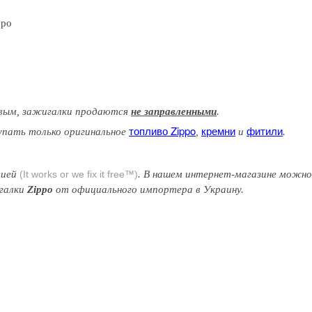
ppo
вым
, зажигалки продаются
не заправленными
.
топливо Zippo
кремни
фитили
упать только оригинальное
,
и
.
тией
(It works or we fix it free™)
. В нашем интернет-магазине можн
игалки
Zippo
от официального импортера в Украину.