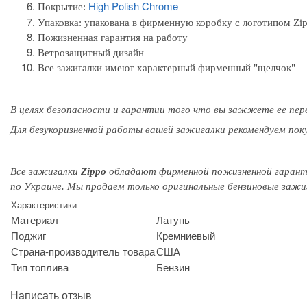
High Polish Chrome
Покрытие:
Упаковка:
упакована в фирменную коробку с логотипом Zi
Пожизненная гарантия на работу
Ветрозащитный дизайн
Все зажигалки имеют характерный фирменный "щелчок"
В целях безопасности и гарантии того
что вы
зажжете
ее пер
Для безукоризненной работы вашей зажигалки рекомендуем пок
Все зажигалки
Zippo
обладают
фирменной
пожизненной гаран
по Украине. Мы продаем только оригинальные бензиновые заж
Характеристики
Материал
Латунь
Поджиг
Кремниевый
Страна-производитель товара
США
Тип топлива
Бензин
Написать отзыв