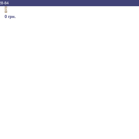
28-84
0
0 грн.