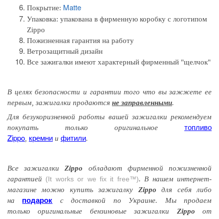
Matte
Покрытие:
Упаковка:
упакована в фирменную коробку с логотипом
Zippo
Пожизненная гарантия на работу
Ветрозащитный дизайн
Все зажигалки имеют характерный фирменный "щелчок"
В целях безопасности и гарантии того
что вы
зажжете
ее
первым
, зажигалки продаются
не заправленными
.
Для безукоризненной работы вашей зажигалки рекомендуем
топливо
покупать только оригинальное
Zippo
кремни
фитили
,
и
.
Все зажигалки
Zippo
обладают
фирменной
пожизненной
гарантией
(It works or we fix it free™)
. В нашем интернет-
магазине можно купить зажигалку
Zippo
для себя либо
подарок
на
с доставкой по Украине. Мы продаем
только оригинальные бензиновые зажигалки
Zippo
от