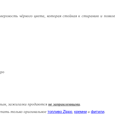
оверхность чёрного цвета, которая стойкая к стиранию и появле
ppo
вым
, зажигалки продаются
не заправленными
.
топливо Zippo
кремни
фитили
упать только оригинальное
,
и
.