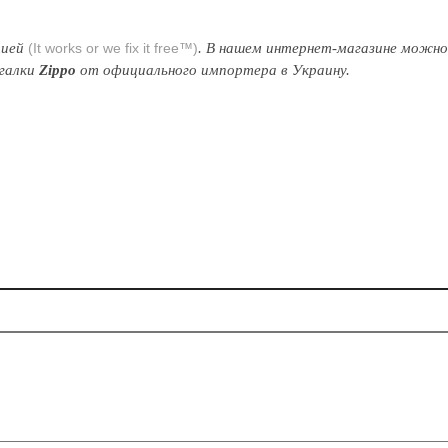
тией
(It works or we fix it free™)
. В нашем интернет-магазине можн
игалки
Zippo
от официального импортера в Украину.