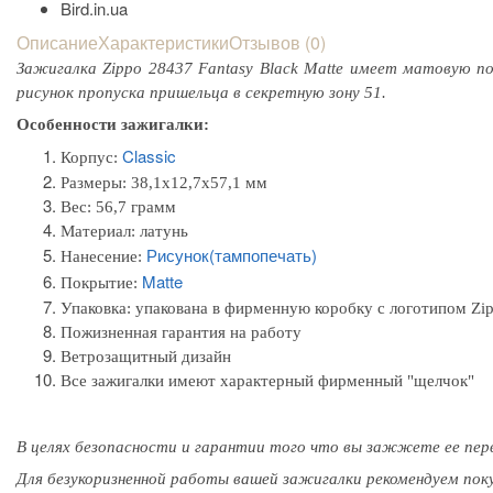
Описание
Характеристики
Отзывов (0)
Зажигалка Zippo 28437 Fantasy Black Matte имеет матовую п
рисунок пропуска пришельца в секретную зону 51.
Особенности зажигалки:
Classic
Корпус:
Размеры:
38,1x12,7x57,1 мм
Вес: 56,7 грамм
Материал: л
атунь
Рисунок(тампопечать)
Нанесение:
Matte
Покрытие:
Упаковка:
упакована в фирменную коробку с логотипом Zi
Пожизненная гарантия на работу
Ветрозащитный дизайн
Все зажигалки имеют характерный фирменный "щелчок"
В целях безопасности и гарантии того
что вы
зажжете
ее пер
Для безукоризненной работы вашей зажигалки рекомендуем пок