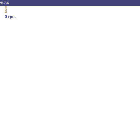
28-84
0
0 грн.