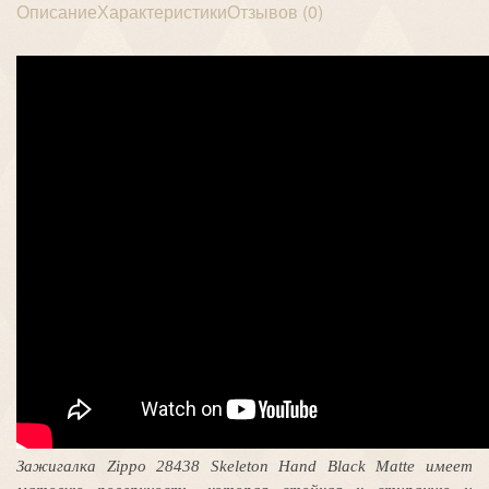
Описание
Характеристики
Отзывов (0)
Зажигалка Zippo 28438 Skeleton Hand Black Matte имеет