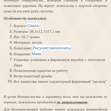
матовую поверхность, которая стойкая к стиранию и
появлению царапин. На корпус зажигалки с лицевой стороны
нанесён рисунок руки скелета.
Особенности зажигалки:
Classic
Корпус:
Размеры:
38,1x12,7x57,1 мм
Вес: 56,7 грамм
Материал: л
атунь
Рисунок(тампопечать)
Нанесение:
Matte
Покрытие:
Упаковка:
упакована в фирменную коробку с логотипом
Zippo
Пожизненная гарантия на работу
Ветрозащитный дизайн
Все зажигалки имеют характерный фирменный "щелчок"
В целях безопасности и гарантии того
что вы
зажжете
ее
первым
, зажигалки продаются
не заправленными
.
Для безукоризненной работы вашей зажигалки рекомендуем