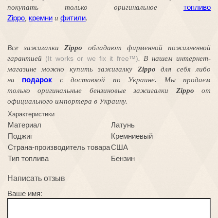
топливо
покупать только оригинальное
Zippo
кремни
фитили
,
и
.
Все зажигалки
Zippo
обладают
фирменной
пожизненной
гарантией
(It works or we fix it free™)
. В нашем интернет-
магазине можно купить зажигалку
Zippo
для себя либо
подарок
на
с доставкой по Украине. Мы продаем
только оригинальные бензиновые зажигалки
Zippo
от
официального импортера в Украину.
Характеристики
Материал
Латунь
Поджиг
Кремниевый
Страна-производитель товара
США
Тип топлива
Бензин
Написать отзыв
Ваше имя: