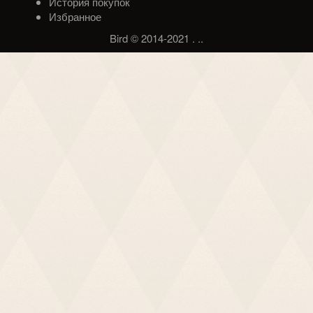
История покупок
Избранное
Bird © 2014-2021
.
.
.