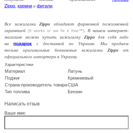
Zippo
кремни
фитили
,
и
.
Все зажигалки
Zippo
обладают
фирменной
пожизненной
гарантией
(It works or we fix it free™)
. В нашем интернет-
магазине можно купить зажигалку
Zippo
для себя либо
подарок
на
с доставкой по Украине. Мы продаем
только оригинальные бензиновые зажигалки
Zippo
от
официального импортера в Украину.
Характеристики
Материал
Латунь
Поджиг
Кремниевый
Страна-производитель товара
США
Тип топлива
Бензин
Написать отзыв
Ваше имя: