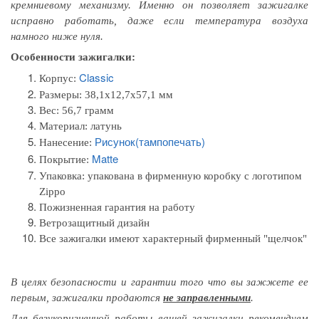
кремниевому механизму. Именно он позволяет зажигалке
исправно работать, даже если температура воздуха
намного ниже нуля.
Особенности зажигалки:
Classic
Корпус:
Размеры:
38,1x12,7x57,1 мм
Вес: 56,7 грамм
Материал: л
атунь
Рисунок(тампопечать)
Нанесение:
Matte
Покрытие:
Упаковка:
упакована в фирменную коробку с логотипом
Zippo
Пожизненная гарантия на работу
Ветрозащитный дизайн
Все зажигалки имеют характерный фирменный "щелчок"
В целях безопасности и гарантии того
что вы
зажжете
ее
первым
, зажигалки продаются
не заправленными
.
Для безукоризненной работы вашей зажигалки рекомендуем