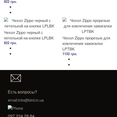
922 грн.
Чехол Zippo черный с
петелькой на кнопке LPLBK
Чехол Zippo прорезью для
922 грн.
извлечения зажигалки
LPTBK
1152 грн.
Есть вопросы?
email:Info@bird.in.ua
097 224 28 84