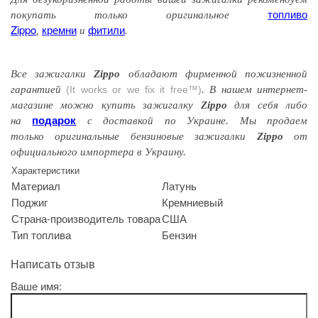
топливо
покупать только оригинальное
Zippo
кремни
фитили
,
и
.
Все зажигалки
Zippo
обладают
фирменной
пожизненной
гарантией
(It works or we fix it free™)
. В нашем интернет-
магазине можно купить зажигалку
Zippo
для себя либо
подарок
на
с доставкой по Украине. Мы продаем
только оригинальные бензиновые зажигалки
Zippo
от
официального импортера в Украину.
Характеристики
Материал
Латунь
Поджиг
Кремниевый
Страна-производитель товара
США
Тип топлива
Бензин
Написать отзыв
Ваше имя: