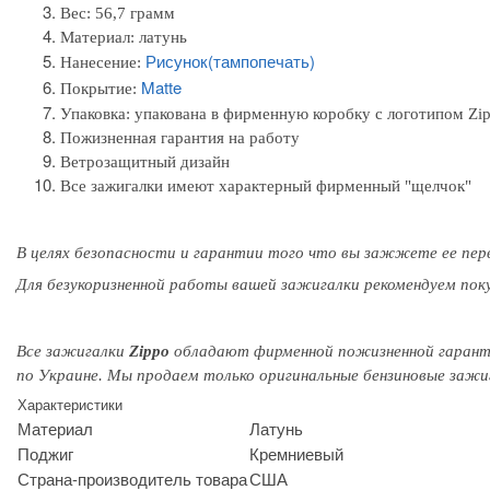
Вес: 56,7 грамм
Материал: л
атунь
Рисунок(тампопечать)
Нанесение:
Matte
Покрытие:
Упаковка:
упакована в фирменную коробку с логотипом Zi
Пожизненная гарантия на работу
Ветрозащитный дизайн
Все зажигалки имеют характерный фирменный "щелчок"
В целях безопасности и гарантии того
что вы
зажжете
ее пер
Для безукоризненной работы вашей зажигалки рекомендуем пок
Все зажигалки
Zippo
обладают
фирменной
пожизненной гаран
по Украине. Мы продаем только оригинальные бензиновые заж
Характеристики
Материал
Латунь
Поджиг
Кремниевый
Страна-производитель товара
США