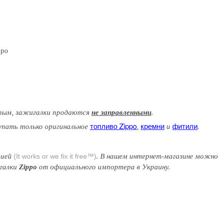
ppo
вым
, зажигалки продаются
не заправленными
.
топливо Zippo
кремни
фитили
упать только оригинальное
,
и
.
тией
(It works or we fix it free™)
. В нашем интернет-магазине можн
игалки
Zippo
от официального импортера в Украину.