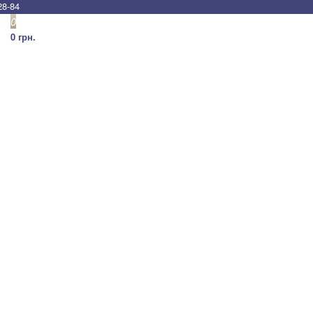
28-84
0
0 грн.