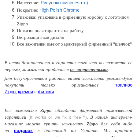
Рисунок(тампопечать)
Нанесение:
High Polish Chrome
Покрытие:
Упаковка:
упакована в фирменную коробку с логотипом
Zippo
Пожизненная гарантия на работу
Ветрозащитный дизайн
Все зажигалки имеют характерный фирменный "щелчок"
В целях безопасности и гарантии того
что вы
зажжете
ее
первым
, зажигалки продаются
не заправленными
.
Для безукоризненной работы вашей зажигалки рекомендуем
топливо
покупать только оригинальное
Zippo
кремни
фитили
,
и
.
Все зажигалки
Zippo
обладают
фирменной
пожизненной
гарантией
(It works or we fix it free™)
. В нашем интернет-
магазине можно купить зажигалку
Zippo
для себя либо
подарок
на
с доставкой по Украине. Мы продаем