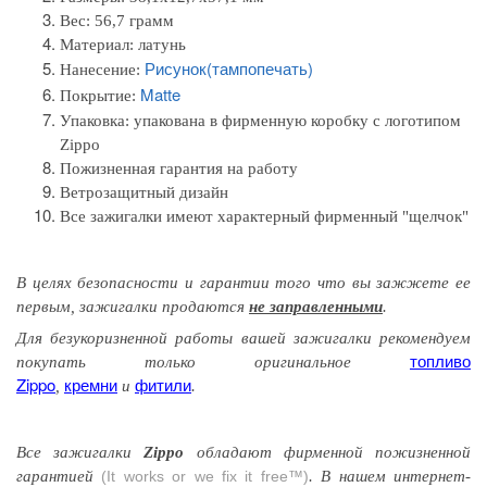
Вес: 56,7 грамм
Материал: л
атунь
Рисунок(тампопечать)
Нанесение:
Matte
Покрытие:
Упаковка:
упакована в фирменную коробку с логотипом
Zippo
Пожизненная гарантия на работу
Ветрозащитный дизайн
Все зажигалки имеют характерный фирменный "щелчок"
В целях безопасности и гарантии того
что вы
зажжете
ее
первым
, зажигалки продаются
не заправленными
.
Для безукоризненной работы вашей зажигалки рекомендуем
топливо
покупать только оригинальное
Zippo
кремни
фитили
,
и
.
Все зажигалки
Zippo
обладают
фирменной
пожизненной
гарантией
(It works or we fix it free™)
. В нашем интернет-