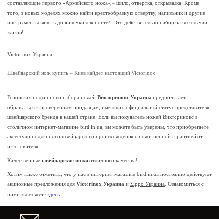
составляющие первого «Армейского ножа»,– шило, отвертка, открывалка. Кроме
того, в новых моделях можно найти крестообразную отвертку, напильник и другие
инструменты вплоть до пилочки для ногтей. Это действительно набор на все случаи
жизни!
Victorinox Украина
Швейцарский нож купить – Киев найдет настоящий Victorinox
В поисках подлинного набора ножей
Викторинокс Украина
предпочитает
обращаться к проверенным продавцам, имеющих официальный статус представителя
швейцарского бренда в нашей стране. Если вы покупатель ножей Викторинокс в
столичном интернет-магазине bird.in.ua, вы можете быть уверены, что приобретаете
аксессуар подлинного швейцарского происхождения с пожизненной гарантией от
изготовителя.
Качественные
швейцарские ножи
отличного качества!
Хотим также отметить, что у нас в интернет-магазине bird.in.ua постоянно действуют
акционные предложения для
Victorinox Украина
и
Zippo Украина
. Ознакомиться с
ними вы можете
здесь
.