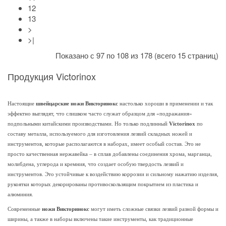
12
13
>
>|
Показано с 97 по 108 из 178 (всего 15 страниц)
Продукция Victorinox
Настоящие
швейцарские ножи Викторинокс
настолько хороши в применении и так
эффектно выглядят, что слишком часто служат образцом для «подражания»
подпольными китайскими производствами. Но только подлинный
Victorinox
по
составу металла, используемого для изготовления лезвий складных ножей и
инструментов, которые располагаются в наборах, имеет особый состав. Это не
просто качественная нержавейка – в сплав добавлены соединения хрома, марганца,
молибдена, углерода и кремния, что создает особую твердость лезвий и
инструментов. Это устойчивые к воздействию коррозии и сильному нажатию изделия,
рукоятки которых декорированы противоскользящим покрытием из пластика и
алюминия.
Современные
ножи Викторинокс
могут иметь сложные связки лезвий разной формы и
ширины, а также в наборы включены такие инструменты, как традиционные