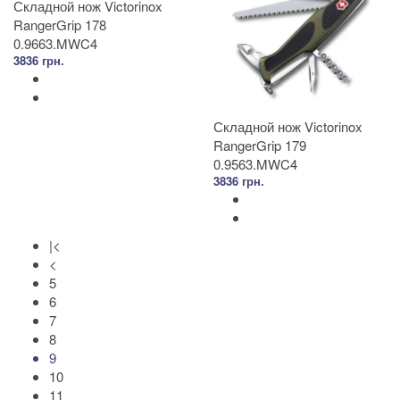
Складной нож Victorinox
RangerGrip 178
0.9663.MWC4
3836 грн.
Складной нож Victorinox
RangerGrip 179
0.9563.MWC4
3836 грн.
|<
<
5
6
7
8
9
10
11