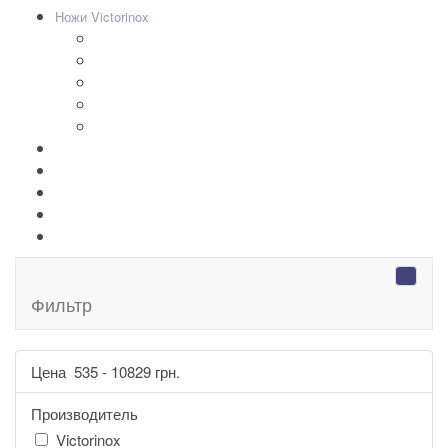
+
-
Ножи Victorinox
Складные Ножи
Наборы, SWISSCARD
Мультитулы
Кухонные ножи
Аксессуары для ножей
+
-
Серебряные иконы Leader
Портмоне Cross
Ручки Pierre Cardin
Шахматы и Нарды Manopoulos
Оловянная посуда Artina SKS
Фильтр
Цена
535
-
10829
грн.
Производитель
Victorinox