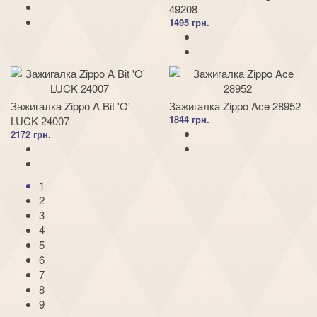
49208
1495 грн.
Зажигалка Zippo A Bit 'O'
Зажигалка Zippo Ace 28952
1844 грн.
LUCK 24007
2172 грн.
1
2
3
4
5
6
7
8
9