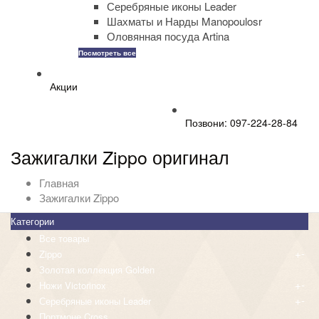
Серебряные иконы Leader
Шахматы и Нарды Manopoulosr
Оловянная посуда Artina
Посмотреть все
Акции
Позвони: 097-224-28-84
Зажигалки Zippo оригинал
Главная
Зажигалки Zippo
Категории
Все товары
+
-
Zippo
Золотая коллекция Golden
+
-
Ножи Victorinox
+
-
Серебряные иконы Leader
Портмоне Cross