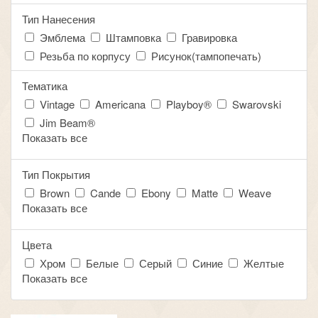
Тип Нанесения
Эмблема
Штамповка
Гравировка
Резьба по корпусу
Рисунок(тампопечать)
Тематика
Vintage
Americana
Playboy®
Swarovski
Jim Beam®
Показать все
Тип Покрытия
Brown
Cande
Ebony
Matte
Weave
Показать все
Цвета
Хром
Белые
Серый
Синие
Желтые
Показать все