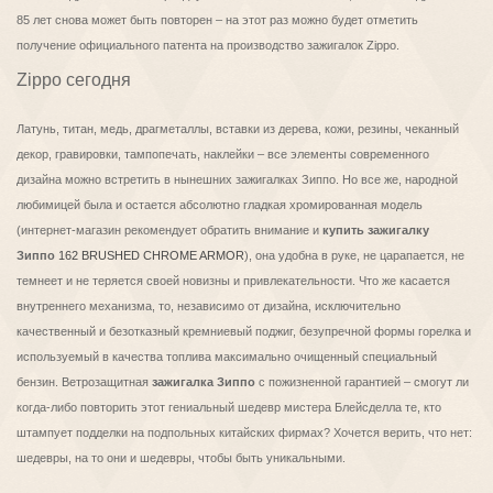
85 лет снова может быть повторен – на этот раз можно будет отметить
получение официального патента на производство зажигалок Zippo.
Zippo сегодня
Латунь, титан, медь, драгметаллы, вставки из дерева, кожи, резины, чеканный
декор, гравировки, тампопечать, наклейки – все элементы современного
дизайна можно встретить в нынешних зажигалках Зиппо. Но все же, народной
любимицей была и остается абсолютно гладкая хромированная модель
(интернет-магазин рекомендует обратить внимание и
купить зажигалку
Зиппо
162 BRUSHED CHROME ARMOR
), она удобна в руке, не царапается, не
темнеет и не теряется своей новизны и привлекательности. Что же касается
внутреннего механизма, то, независимо от дизайна, исключительно
качественный и безотказный кремниевый поджиг, безупречной формы горелка и
используемый в качества топлива максимально очищенный специальный
бензин. Ветрозащитная
зажигалка Зиппо
с пожизненной гарантией – смогут ли
когда-либо повторить этот гениальный шедевр мистера Блейсделла те, кто
штампует подделки на подпольных китайских фирмах? Хочется верить, что нет:
шедевры, на то они и шедевры, чтобы быть уникальными.