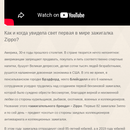
Как и когда увидела свет первая в мире зажигалка
Zippo?
Америка, 30-е годы прошлого столетия. В стране творится нечто непонятное:
американцам запрещают продавать, покупать и пить соответственно спиртные
напитки, бушует Великая депрессия, делая сотни тысяч людей безработными,
рушится налаженная довоенная экономика в США. В это же время, в
пенсильванском городке
Брэдфорд
, некто
Блейсделл
и его 6 наемных
сотрудников усердно трудились над созданием первой бензиновой зажигалки,
которой было суждено обрести бессмертие, благодаря верной и неизменной
любви со стороны курильщиков, рыбаков, охотников, военных и коллекционеров.
Название этого
«зажигательного бренда» – Zippo
. Первые 82 зажигалки Зиппо
и по сей день – предмет «охоты» со стороны заядлых коллекционеров
антиквариата и коллекционных зажигалок.
В этом году зажигалка отпразднует свой 85-летний юбилей, а в 2019 году юбилей