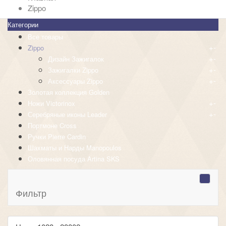
Zippo
Категории
Все товары
+
-
Zippo
+
-
Дизайн Зажигалок
+
-
Зажигалки Zippo
+
-
Аксессуары Zippo
Золотая коллекция Golden
+
-
Ножи Victorinox
+
-
Серебряные иконы Leader
Портмоне Cross
Ручки Pierre Cardin
Шахматы и Нарды Manopoulos
Оловянная посуда Artina SKS
Фильтр