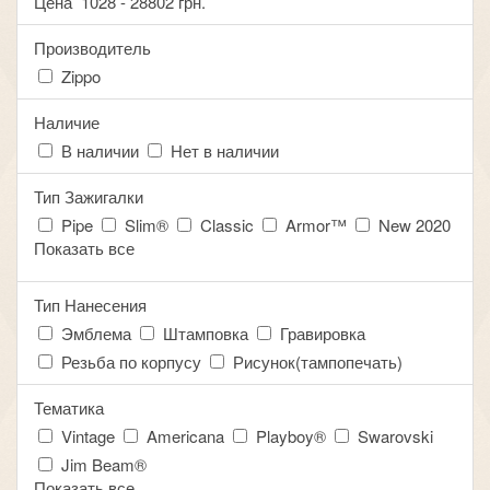
Цена
1028
-
28802
грн.
Производитель
Zippo
Наличие
В наличии
Нет в наличии
Тип Зажигалки
Pipe
Slim®
Classic
Armor™
New 2020
Показать все
Тип Нанесения
Эмблема
Штамповка
Гравировка
Резьба по корпусу
Рисунок(тампопечать)
Тематика
Vintage
Americana
Playboy®
Swarovski
Jim Beam®
Показать все