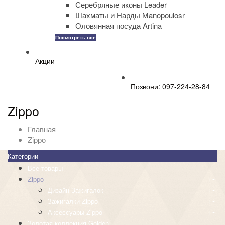
Серебряные иконы Leader
Шахматы и Нарды Manopoulosr
Оловянная посуда Artina
Посмотреть все
Акции
Позвони: 097-224-28-84
Zippo
Главная
Zippo
Категории
Все товары
+
-
Zippo
+
-
Дизайн Зажигалок
+
-
Зажигалки Zippo
+
-
Аксессуары Zippo
Золотая коллекция Golden