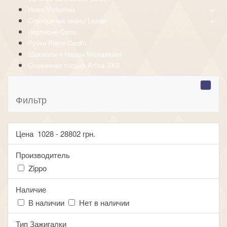
+
-
Ножи Victorinox
+
-
Серебряные иконы Leader
Портмоне Cross
Ручки Pierre Cardin
Шахматы и Нарды Manopoulos
Оловянная посуда Artina SKS
Фильтр
Цена
1028
-
28802
грн.
Производитель
Zippo
Наличие
В наличии
Нет в наличии
Тип Зажигалки