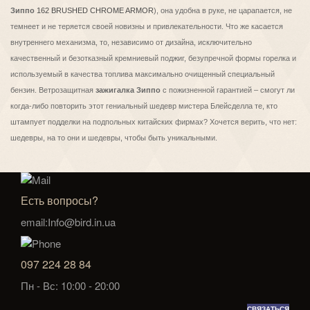
Зиппо
162 BRUSHED CHROME ARMOR
), она удобна в руке, не царапается, не
темнеет и не теряется своей новизны и привлекательности. Что же касается
внутреннего механизма, то, независимо от дизайна, исключительно
качественный и безотказный кремниевый поджиг, безупречной формы горелка и
используемый в качества топлива максимально очищенный специальный
бензин. Ветрозащитная
зажигалка Зиппо
с пожизненной гарантией – смогут ли
когда-либо повторить этот гениальный шедевр мистера Блейсделла те, кто
штампует подделки на подпольных китайских фирмах? Хочется верить, что нет:
шедевры, на то они и шедевры, чтобы быть уникальными.
Есть вопросы?
email:Info@bird.in.ua
097 224 28 84
Пн - Вс: 10:00 - 20:00
СВЯЗАТЬСЯ