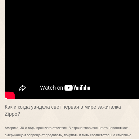
Как и когда увидела свет первая в мире зажигалка
Zippo?
Америка, 30-е годы прошлого столетия. В стране творится нечто непонятное:
американцам запрещают продавать, покупать и пить соответственно спиртные