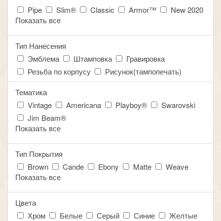
Pipe
Slim®
Classic
Armor™
New 2020
Показать все
Тип Нанесения
Эмблема
Штамповка
Гравировка
Резьба по корпусу
Рисунок(тампопечать)
Тематика
Vintage
Americana
Playboy®
Swarovski
Jim Beam®
Показать все
Тип Покрытия
Brown
Cande
Ebony
Matte
Weave
Показать все
Цвета
Хром
Белые
Серый
Синие
Желтые