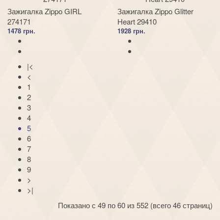
Зажигалка Zippo GIRL
Зажигалка Zippo Glitter
274171
Heart 29410
1478 грн.
1928 грн.
|<
<
1
2
3
4
5
6
7
8
9
>
>|
Показано с 49 по 60 из 552 (всего 46 страниц)