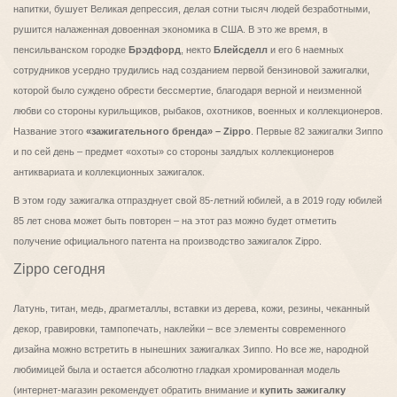
напитки, бушует Великая депрессия, делая сотни тысяч людей безработными,
рушится налаженная довоенная экономика в США. В это же время, в
пенсильванском городке
Брэдфорд
, некто
Блейсделл
и его 6 наемных
сотрудников усердно трудились над созданием первой бензиновой зажигалки,
которой было суждено обрести бессмертие, благодаря верной и неизменной
любви со стороны курильщиков, рыбаков, охотников, военных и коллекционеров.
Название этого
«зажигательного бренда» – Zippo
. Первые 82 зажигалки Зиппо
и по сей день – предмет «охоты» со стороны заядлых коллекционеров
антиквариата и коллекционных зажигалок.
В этом году зажигалка отпразднует свой 85-летний юбилей, а в 2019 году юбилей
85 лет снова может быть повторен – на этот раз можно будет отметить
получение официального патента на производство зажигалок Zippo.
Zippo сегодня
Латунь, титан, медь, драгметаллы, вставки из дерева, кожи, резины, чеканный
декор, гравировки, тампопечать, наклейки – все элементы современного
дизайна можно встретить в нынешних зажигалках Зиппо. Но все же, народной
любимицей была и остается абсолютно гладкая хромированная модель
(интернет-магазин рекомендует обратить внимание и
купить зажигалку